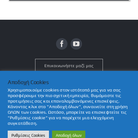
Επικοινωνήστε μαζί μας
Αποδοχή Cookies
Χρησιμοποιούμε cookies στον ιστότοπό μας για να σας
προσφέρουμε την πιο σχετική εμπειρία, θυμόμαστε τις
προτιμήσεις σας και επαναλαμβανόμενες επισκέψεις.
© Copyright 2012 - 2026 | tsipiras.gr
Κώστας Στεφ. Τσίπηρας &
Κάνοντας κλικ στο "Αποδοχή όλων", συναινείτε στη χρήση
ΟΛΩΝ των cookies. Ωστόσο, μπορείτε να επισκεφτείτε τις
Συνεργάτες
| All Rights Reserved | Powered by
Ιωάννης Χ. Φελλάς &
"Ρυθμίσεις cookie" για να παρέχετε μια ελεγχόμενη
Mec Design
συγκατάθεση.
Ρυθμίσεις Cookies
Αποδοχή όλων
210 34 55 939
Στείλτε μας Email