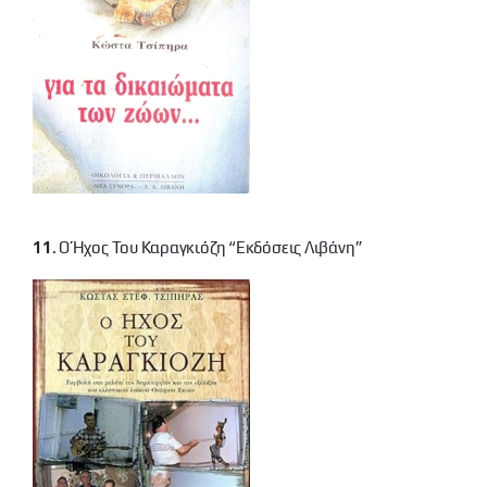
11
. Ο Ήχος Του Καραγκιόζη “εκδόσεις Λιβάνη”