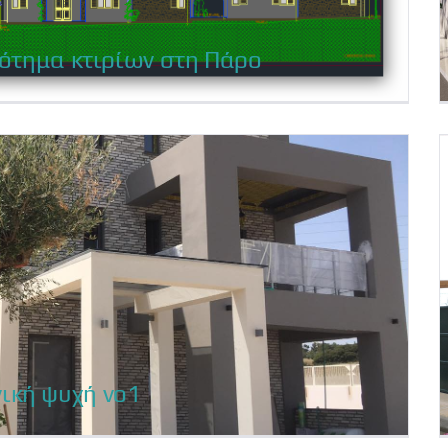
ρότημα κτιρίων στη Πάρο
ρότημα κτιρίων στη Πάρο
ική ψυχή νο1