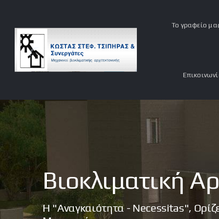
Μετάβαση
στο
Το γραφείο μα
περιεχόμενο
Επικοινων
Βιοκλιματική Αρ
Η "αναγκαιότητα - Necessitas", Ορί