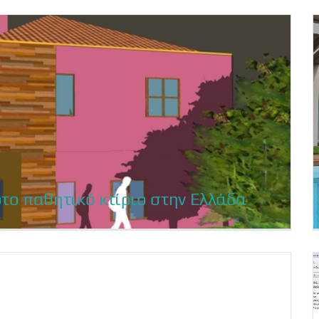
ική ψυχή νο1
ώτο παθητικό κτίριο στην Ελλάδα