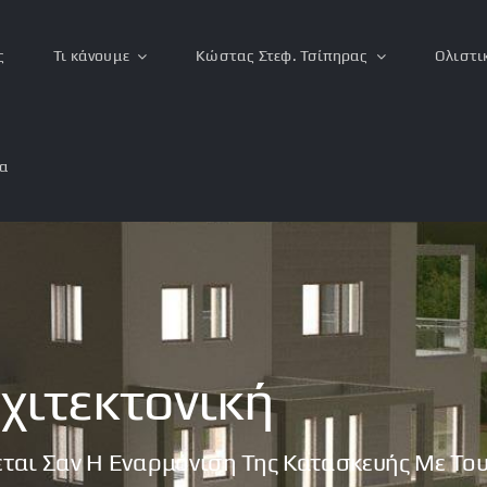
ς
Τι κάνουμε
Κώστας Στεφ. Τσίπηρας
Ολιστι
ία
χιτεκτονική
ζεται Σαν Η Εναρμόνιση Της Κατασκευής Με Το