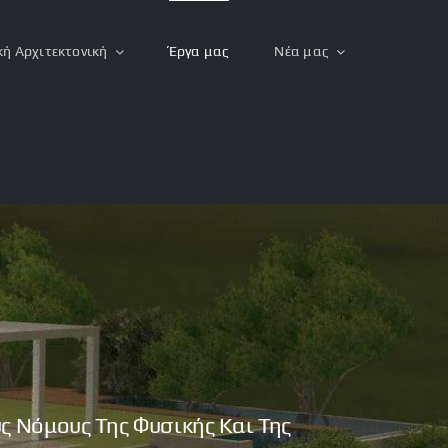
κή Αρχιτεκτονική
Έργα μας
Νέα μας
υς Νόμους Της Φυσικής Και Της