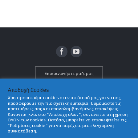
Επικοινωνήστε μαζί μας
Αποδοχή Cookies
Χρησιμοποιούμε cookies στον ιστότοπό μας για να σας
προσφέρουμε την πιο σχετική εμπειρία, θυμόμαστε τις
προτιμήσεις σας και επαναλαμβανόμενες επισκέψεις.
© Copyright 2012 - 2026 | tsipiras.gr
Κώστας Στεφ. Τσίπηρας &
Κάνοντας κλικ στο "Αποδοχή όλων", συναινείτε στη χρήση
Συνεργάτες
| All Rights Reserved | Powered by
Ιωάννης Χ. Φελλάς &
ΟΛΩΝ των cookies. Ωστόσο, μπορείτε να επισκεφτείτε τις
"Ρυθμίσεις cookie" για να παρέχετε μια ελεγχόμενη
Mec Design
συγκατάθεση.