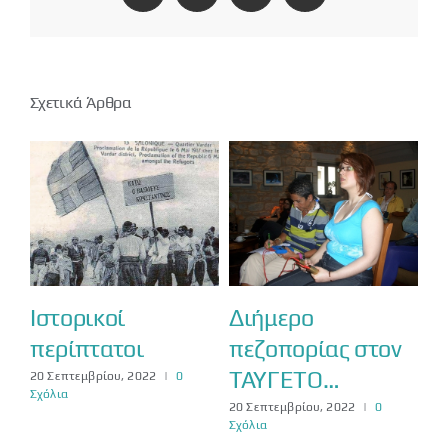
Σχετικά Άρθρα
α
Ιστορικοί
Διήμερο
Λ
περίπτατοι
πεζοπορίας στον
–
ΤΑΥΓΕΤΟ…
20 Σεπτεμβρίου, 2022
|
0
20 
Σχόλια
Σχό
20 Σεπτεμβρίου, 2022
|
0
Σχόλια