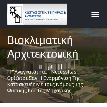
Μετάβαση
στο
Tog
περιεχόμενο
Nav
Το γραφείο μας
Βιοκλιματική
Τι κάνουμε
Αρχιτεκτονική
Κώστας Στεφ. Τσίπηρας
Η "αναγκαιότητα - Necessitas",
Ορίζεται Σαν Η Εναρμόνιση Της
Ολιστική Αρχιτεκτονική
Κατασκευής Με Τους Νόμους Της
Φυσικής Και Της Μηχανικής.
Έργα μας