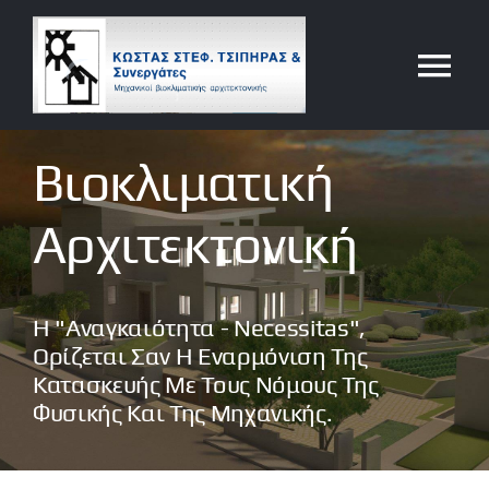
Μετάβαση
στο
Tog
περιεχόμενο
Nav
Το γραφείο μας
Βιοκλιματική
Τι κάνουμε
Αρχιτεκτονική
Κώστας Στεφ. Τσίπηρας
Η "αναγκαιότητα - Necessitas",
Ορίζεται Σαν Η Εναρμόνιση Της
Ολιστική Αρχιτεκτονική
Κατασκευής Με Τους Νόμους Της
Φυσικής Και Της Μηχανικής.
Έργα μας