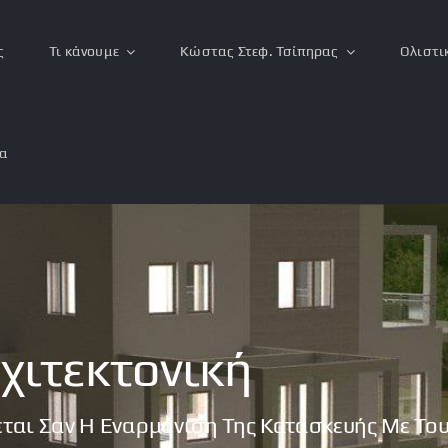
ς
Τι κάνουμε
Κώστας Στεφ. Τσίπηρας
Ολιστι
ία
χιτεκτονική
ζεται Σαν Η Εναρμόνιση Της Κατασκευής Με Το