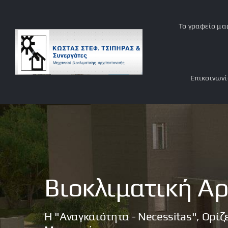
Μετάβαση
στο
Το γραφείο μα
περιεχόμενο
Επικοινων
Βιοκλιματική Αρ
Η "αναγκαιότητα - Necessitas", Ορί