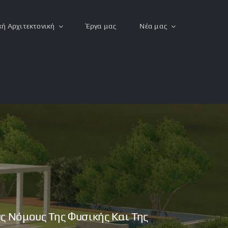
κή Αρχιτεκτονική
Έργα μας
Νέα μας
υς Νόμους Της Φυσικής Και Της